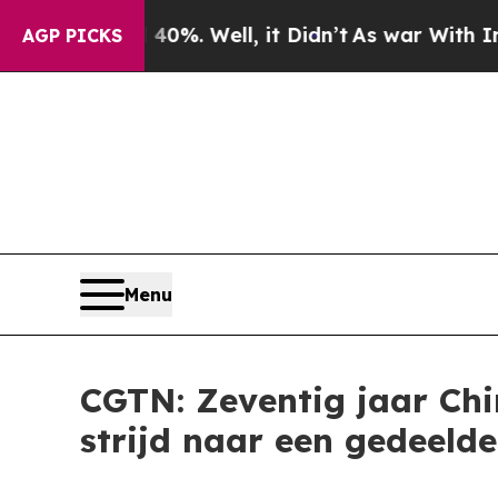
d 40%. Well, it Didn’t
As war With Iran Drove 
AGP PICKS
Menu
CGTN: Zeventig jaar Chi
strijd naar een gedeel