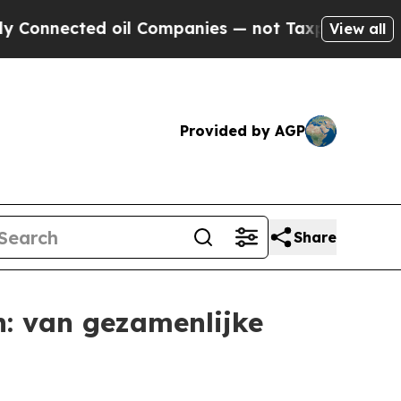
ted oil Companies — not Taxpayers — the Chance 
View all
Provided by AGP
Share
n: van gezamenlijke