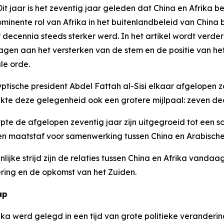
 jaar is het zeventig jaar geleden dat China en Afrika 
ominente rol van Afrika in het buitenlandbeleid van Chin
r decennia steeds sterker werd. In het artikel wordt verd
gen aan het versterken van de stem en de positie van he
le orde.
gyptische president Abdel Fattah al-Sisi elkaar afgelopen
kte deze gelegenheid ook een grotere mijlpaal: zeven de
te de afgelopen zeventig jaar zijn uitgegroeid tot een sc
n maatstaf voor samenwerking tussen China en Arabische s
jke strijd zijn de relaties tussen China en Afrika vanda
ering en de opkomst van het Zuiden.
ap
ika werd gelegd in een tijd van grote politieke veranderin