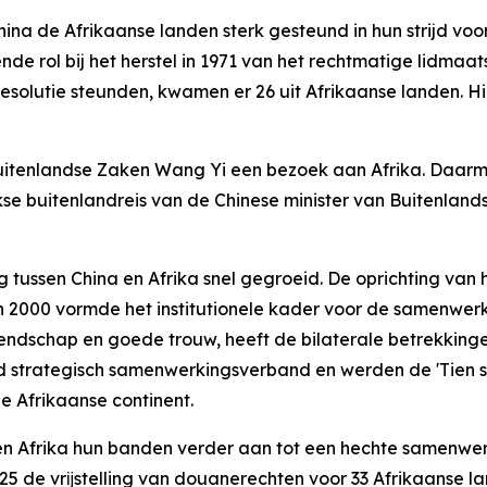
China de Afrikaanse landen sterk gesteund in hun strijd vo
e rol bij het herstel in 1971 van het rechtmatige lidmaa
esolutie steunden, kwamen er 26 uit Afrikaanse landen. H
Buitenlandse Zaken Wang Yi een bezoek aan Afrika. Daarmee
jkse buitenlandreis van de Chinese minister van Buitenland
tussen China en Afrika snel gegroeid. De oprichting van
 2000 vormde het institutionele kader voor de samenwerk
endschap en goede trouw, heeft de bilaterale betrekkingen 
 strategisch samenwerkingsverband en werden de 'Tien s
e Afrikaanse continent.
n Afrika hun banden verder aan tot een hechte samenwer
25 de vrĳstelling van douanerechten voor 33 Afrikaanse la