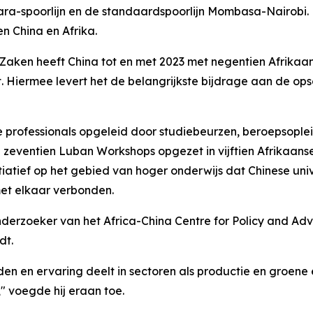
ara-spoorlijn en de standaardspoorlijn Mombasa-Nairobi.
n China en Afrika.
e Zaken heeft China tot en met 2023 met negentien Afrik
. Hiermee levert het de belangrijkste bijdrage aan de ops
 professionals opgeleid door studiebeurzen, beroepsople
 zeventien Luban Workshops opgezet in vijftien Afrikaanse
tiatief op het gebied van hoger onderwijs dat Chinese univ
met elkaar verbonden.
nderzoeker van het Africa-China Centre for Policy and Adv
dt.
n en ervaring deelt in sectoren als productie en groene e
" voegde hij eraan toe.