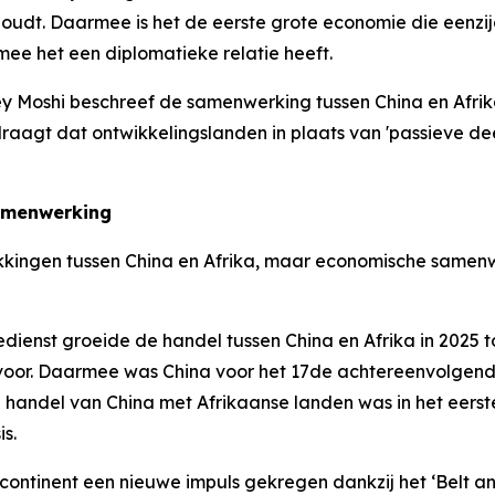
dt. Daarmee is het de eerste grote economie die eenzijdi
ee het een diplomatieke relatie heeft.
shi beschreef de samenwerking tussen China en Afrika al
bijdraagt dat ontwikkelingslanden in plaats van 'passieve 
samenwerking
kkingen tussen China en Afrika, maar economische samenwe
ienst groeide de handel tussen China en Afrika in 2025 t
rvoor. Daarmee was China voor het 17de achtereenvolgende
 handel van China met Afrikaanse landen was in het eerst
is.
le continent een nieuwe impuls gekregen dankzij het ‘Belt 