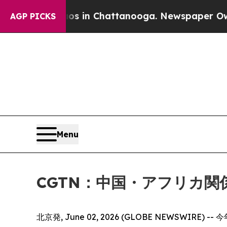
se
Chaos in Chattanooga. Newspaper Owner Calls
AGP PICKS
Menu
CGTN：中国・アフリカ関
北京発, June 02, 2026 (GLOBE NEW