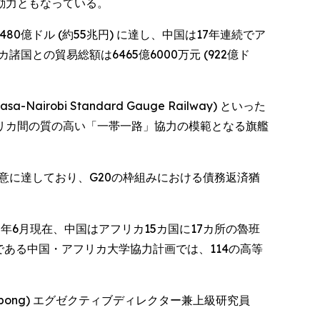
動力ともなっている。
0億ドル (約55兆円) に達し、中国は17年連続でア
との貿易総額は6465億6000万元 (922億ド
robi Standard Gauge Railway) といった
リカ間の質の高い「一帯一路」協力の模範となる旗艦
意に達しており、G20の枠組みにおける債務返済猶
年6月現在、中国はアフリカ15カ国に17カ所の魯班
チブである中国・アフリカ大学協力計画では、114の高等
ul Frimpong) エグゼクティブディレクター兼上級研究員