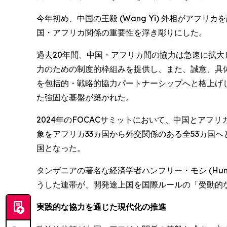
今年初め、中国の王毅 (Wang Yi) 外相がア
国・アフリカ関係の重要性を浮き彫りにした。
過去20年間、中国・アフリカ間の協力は急速に拡大してきた。 
力のための制度的枠組みを提供し、また、誠意、具体
を包括的・戦略的協力パートナーシップへと格上げし、「1
た強固な基盤が築かれた。
2024年のFOCACサミットにおいて、中国とアフ
象をアフリカ33カ国から外交関係のある全53カ国
国となった。
タンザニアの著名な経済学者ハンフリー・モシ (Hum
うした連帯が、開発途上国を国際ルールの「受動的
実践的な協力を通じた現代化の推進