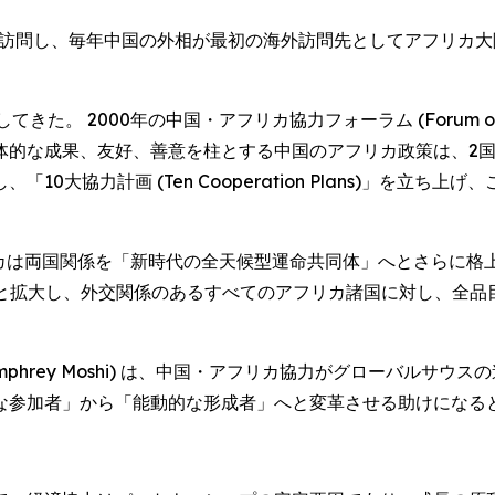
フリカを訪問し、毎年中国の外相が最初の海外訪問先としてアフリカ
2000年の中国・アフリカ協力フォーラム (Forum on China-
的な成果、友好、善意を柱とする中国のアフリカ政策は、2国間
0大協力計画 (Ten Cooperation Plans)」を立
リカは両国関係を「新時代の全天候型運命共同体」へとさらに格上
へと拡大し、外交関係のあるすべてのアフリカ諸国に対し、全
phrey Moshi) は、中国・アフリカ協力がグローバルサウ
な参加者」から「能動的な形成者」へと変革させる助けになる