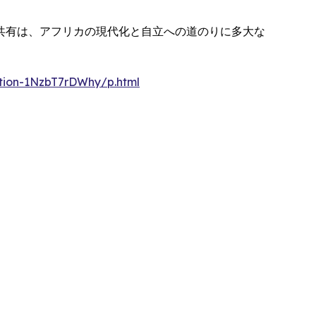
共有は、アフリカの現代化と自立への道のりに多大な
ation-1NzbT7rDWhy/p.html