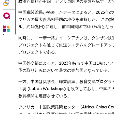
政治的信頼が中国・アフリカ関係の基盤を成す一方
中国税関総局が発表したデータによると、2025年の中
フリカの最大貿易相手国の地位を維持した。 この勢いは
ル、約15兆円) に達し、前年同期比で23.7%増とな
同時に、「一帯一路」イニシアチブは、タンザン鉄道 (Tazara
プロジェクトを通じて鉄道システムをグレードアッ
プロジェクトである。
中国外交部によると、2023年時点で中国は19の
予の取り組みにおいて最大の寄与国となっている。
一方、中国は奨学金、職業訓練、教育交流プログラムを
工坊 (Luban Workshops) を設立して
教育機関を連携させている。
アフリカ・中国政策諮問センター (Africa-China Cen