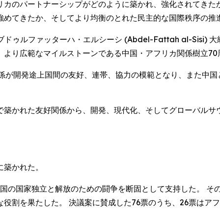
リカのパートナーシップがどのように築かれ、強化されてきたか
強めてきたか、そしてより均衡のとれた民主的な国際秩序の推
アブドゥルファッターハ・エルシーシ (Abdel-Fattah al-S
、より広範なマイルストーンである中国・アフリカ関係樹立70
関係が開発途上国間の友好、連帯、協力の模範となり、また中国
で築かれた友好関係から、開発、現代化、そしてグローバルサ
に築かれた。
カ諸国の国家独立と解放のための闘争を断固として支持した。 そ
役割を果たした。 決議案に賛成した76票のうち、26票はア