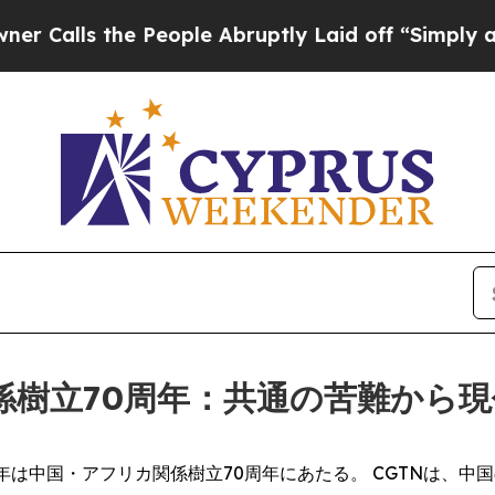
 the People Abruptly Laid off “Simply a Math P
係樹立70周年：共通の苦難から
SWIRE) -- 今年は中国・アフリカ関係樹立70周年にあたる。 CG