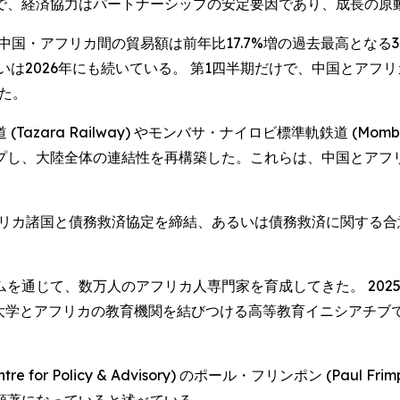
で、経済協力はパートナーシップの安定要因であり、成長の原
国・アフリカ間の貿易額は前年比17.7%増の過去最高となる348
2026年にも続いている。 第1四半期だけで、中国とアフリカ諸国
った。
 Railway) やモンバサ・ナイロビ標準軌鉄道 (Mombasa-Nai
プし、大陸全体の連結性を再構築した。これらは、中国とアフ
アフリカ諸国と債務救済協定を締結、あるいは債務救済に関する合
通じて、数万人のアフリカ人専門家を育成してきた。 2025
おり、中国の大学とアフリカの教育機関を結びつける高等教育イニシア
tre for Policy & Advisory) のポール・フリンポン (Pa